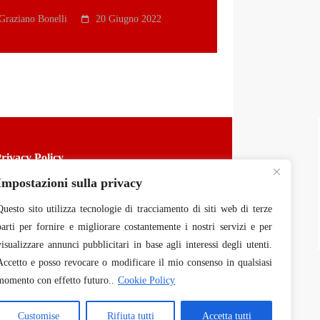
Graziano Bonelli
20 Giugno 2022
rivacy
Policy
Impostazioni sulla privacy
ebmasters:
@
Barbara Bulgarini
/
@
Graziano Bonelli
Questo sito utilizza tecnologie di tracciamento di siti web di terze
parti per fornire e migliorare costantemente i nostri servizi e per
visualizzare annunci pubblicitari in base agli interessi degli utenti.
Accetto e posso revocare o modificare il mio consenso in qualsiasi
momento con effetto futuro..
Cookie Policy
Customise
Rifiuta tutti
Accetta tutti