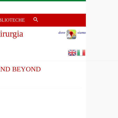
Search
BLIOTECHE
for:
Search Button
irurgia
dove
siamo
AND BEYOND