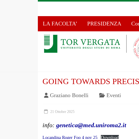
LA FACOLTA’
PRESIDENZA
Com
GOING TOWARDS PRECI
Graziano Bonelli
Eventi
21 Ottobre 2025
info:
genetica@med.uniroma2.it
Locandina Roger Foo 4 nov 25
Download