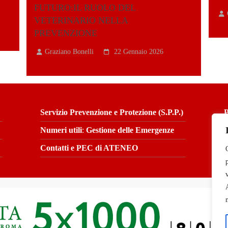
FUTURO:IL RUOLO DEL
VETERINARIO NELLA
PREVENZIONE
Graziano Bonelli
22 Gennaio 2026
Servizio Prevenzione e Protezione (S.P.P.)
P
Numeri utili
:
Gestione
delle Emergenze
W
Contatti e PEC di ATENEO